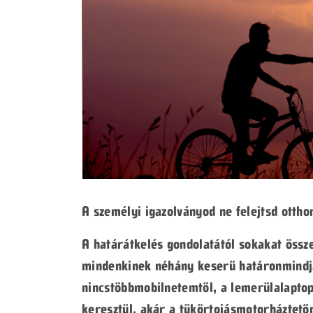
A személyi igazolványod ne felejtsd otth
A határátkelés gondolatától sokakat össze
mindenkinek néhány keserű határonmindj
nincstöbbmobilnetemtől, a lemerülalapto
keresztül, akár a tükörtojásmotorháztetőn