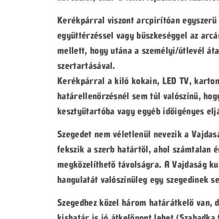
Kerékpárral viszont arcpirítóan egyszerű
együttérzéssel vagy büszkeséggel az arcá
mellett, hogy utána a személyi/útlevél át
szertartásával.
Kerékpárral a kiló kokain, LED TV, karton
határellenőrzésnél sem túl valószínű, hog
kesztyűtartóba vagy egyéb időigényes elj
Szegedet nem véletlenül nevezik a Vajda
fekszik a szerb határtől, ahol számtalan
megközelíthető távolságra. A Vajdaság ku
hangulatát valószínűleg egy szegedinek s
Szegedhez közel három határátkelő van, 
kishatár is jó átkelőpont lehet (Szabadka