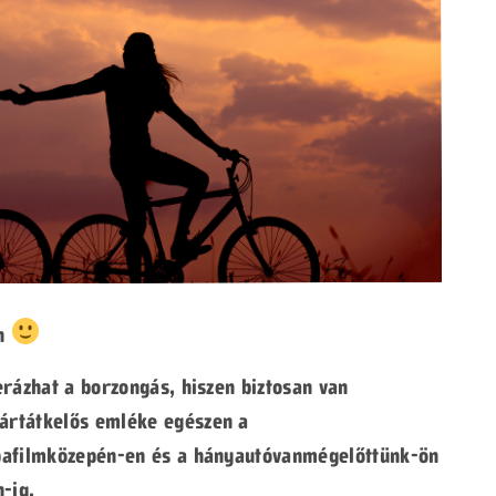
on
rázhat a borzongás, hiszen biztosan van
ártátkelős emléke egészen a
pafilmközepén-en és a hányautóvanmégelőttünk-ön
-ig.