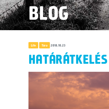
BLOG
Life
Túra
2018.10.23
HATÁRÁTKELÉS 