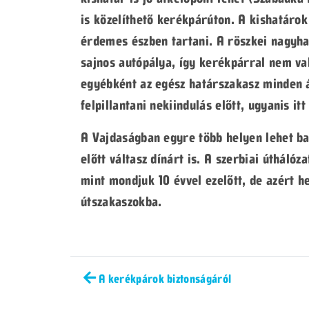
is közelíthető kerékpárúton. A kishatárok
érdemes észben tartani. A röszkei nagyhat
sajnos autópálya, így kerékpárral nem va
egyébként az egész határszakasz minden á
felpillantani nekiindulás előtt, ugyanis it
A Vajdaságban egyre több helyen lehet ban
előtt váltasz dínárt is. A szerbiai útháló
mint mondjuk 10 évvel ezelőtt, de azért h
útszakaszokba.
A kerékpárok biztonságáról