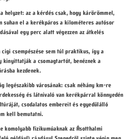
 a helyzet: az a kérdés csak, hogy kárörömmel,
n suhan el a kerékpáros a kilométeres autósor
adásával egy perc alatt végezzen az átkelés
 cigi csempészése sem túl praktikus, így a
y kinyittatják a csomagtartót, benéznek a
árásba kezdenek.
ság legészakibb városának: csak néhány km-re
 érdekesség és látnivaló van kerékpárral könnyedén
ltúráját, csodalatos embereit és egyedülálló
em kell bemutatni.
de komolyabb fizikumúaknak az Ásotthalmi
 felé például) ráadásul Szegedről szinte végig meg