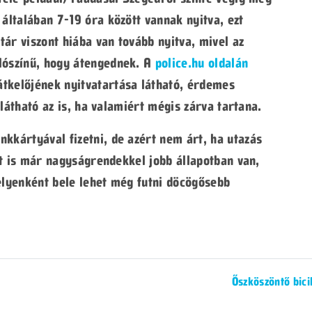
 általában 7-19 óra között vannak nyitva, ezt
ár viszont hiába van tovább nyitva, mivel az
lószínű, hogy átengednek. A
police.hu oldalán
tkelőjének nyitvatartása látható, érdemes
t látható az is, ha valamiért mégis zárva tartana.
kkártyával fizetni, de azért nem árt, ha utazás
zat is már nagyságrendekkel jobb állapotban van,
elyenként bele lehet még futni döcögősebb
Őszköszöntő bici