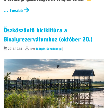
… Tovább
Őszköszöntő biciklitúra a
Bivalyrezervátumhoz (október 20.)
2018.10.18 |
Írta
Mátyás Szerdahelyi
|