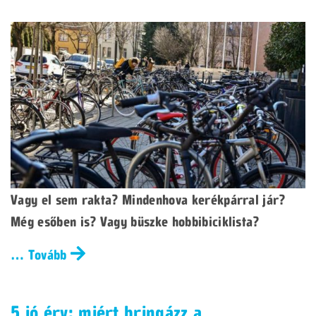
Vagy el sem rakta? Mindenhova kerékpárral jár?
Még esőben is? Vagy büszke hobbibiciklista?
… Tovább
5 jó érv: miért bringázz a