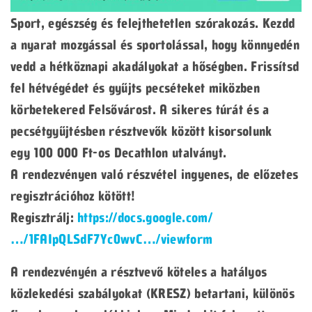
Sport, egészség és felejthetetlen szórakozás. Kezdd
a nyarat mozgással és sportolással, hogy könnyedén
vedd a hétköznapi akadályokat a hőségben. Frissítsd
fel hétvégédet és gyűjts pecséteket miközben
körbetekered Felsővárost. A sikeres túrát és a
pecsétgyűjtésben résztvevők között kisorsolunk
egy 100 000 Ft-os Decathlon utalványt.
A rendezvényen való részvétel ingyenes, de előzetes
regisztrációhoz kötött!
Regisztrálj:
https://docs.google.com/
…/1FAIpQLSdF7Yc0wvC…/viewform
A rendezvényén a résztvevő köteles a hatályos
közlekedési szabályokat (KRESZ) betartani, különös