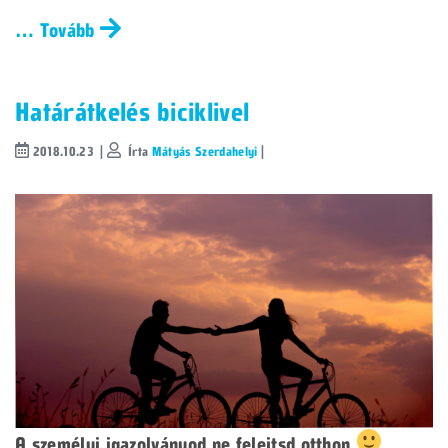
… Tovább
Határátkelés biciklivel
2018.10.23 |
Írta
Mátyás Szerdahelyi
|
A személyi igazolványod ne felejtsd otthon