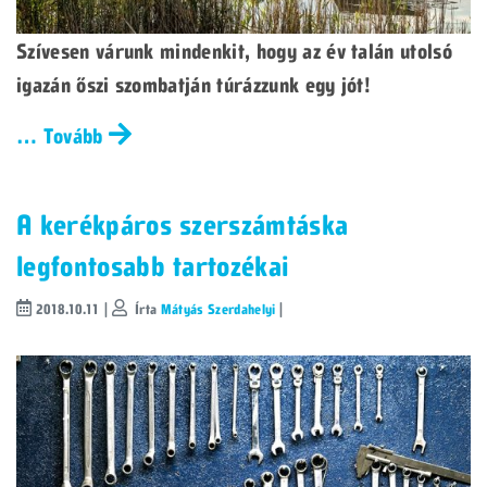
Szívesen várunk mindenkit, hogy az év talán utolsó
igazán őszi szombatján túrázzunk egy jót!
… Tovább
A kerékpáros szerszámtáska
legfontosabb tartozékai
2018.10.11 |
Írta
Mátyás Szerdahelyi
|