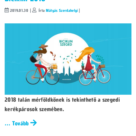
2019.01.30 |
Írta
Mátyás Szerdahelyi
|
2018 talán mérföldkőnek is tekinthető a szegedi
kerékpárosok szemében.
… Tovább