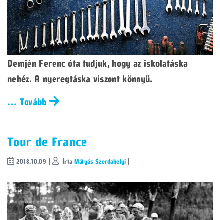
Demjén Ferenc óta tudjuk, hogy az iskolatáska
nehéz. A nyeregtáska viszont könnyű.
… Tovább
Tour de France
2018.10.09 |
Írta
Mátyás Szerdahelyi
|