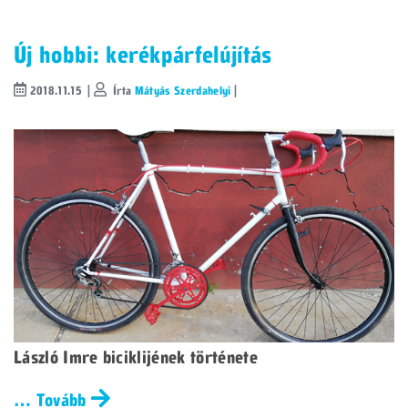
Új hobbi: kerékpárfelújítás
2018.11.15 |
Írta
Mátyás Szerdahelyi
|
László Imre biciklijének története
… Tovább