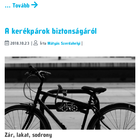
… Tovább
A kerékpárok biztonságáról
2018.10.23 |
Írta
Mátyás Szerdahelyi
|
Zár, lakat, sodrony