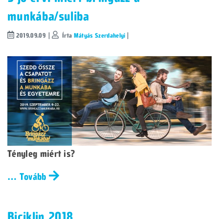
munkába/suliba
2019.09.09 |
Írta
Mátyás Szerdahelyi
|
Tényleg miért is?
… Tovább
Biciklin 2018