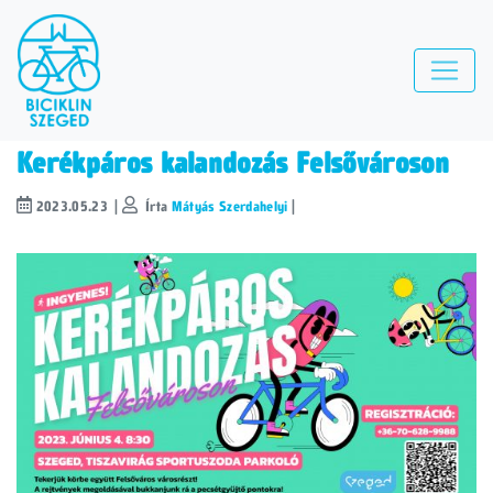
Posts by: Mátyás Szerdahelyi
Kerékpáros kalandozás Felsővároson
2023.05.23 |
Írta
Mátyás Szerdahelyi
|