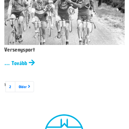
Versenysport
… Tovább
1
2
Older